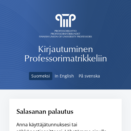
Siirry sivun sisältöön
Kirjautuminen
Professorimatrikkeliin
Suomeksi
In English
På svenska
Salasanan palautus
Anna käyttäjätunnuksesi tai