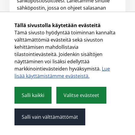
sähköpostiosoitteesi. Lähetämme sinulle
sähköpostin, jossa on ohjeet salasanan
vaihtamiseen.
Tällä sivustolla käytetään evästeitä
Käyttäjätunnus tai sähköpostiosoite
Tämä sivusto hyödyntää toiminnan kannalta
välttämättömiä evästeitä sekä sivuston
kehittämisen mahdollistavia
tilastointievästeitä. Joidenkin sisältöjen
näyttäminen voi lisäksi edellyttää
Lähetä
markkinointievästeiden hyväksymistä.
Lue
lisää käyttämistämme evästeistä.​​​​​​
Takaisin kirjautumislomakkeelle
Salli kaikki
Valitse evästeet
Salli vain välttämättömät