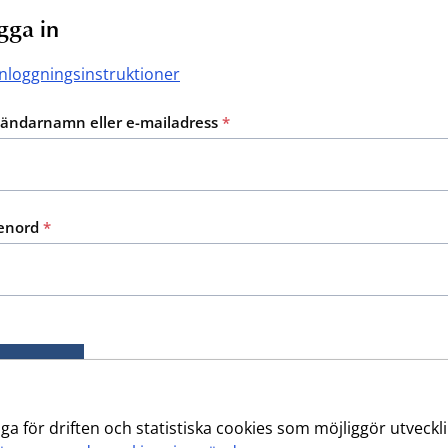
gga in
inloggningsinstruktioner
ändarnamn eller e-mailadress
enord
Logga in
Glömt ditt lösen
ör driften och statistiska cookies som möjliggör utvecklin